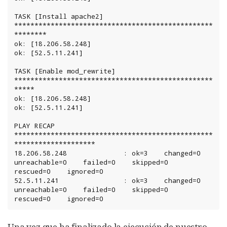
TASK [Install apache2] 
*************************************************
********

ok: [18.206.58.248]

ok: [52.5.11.241]

TASK [Enable mod_rewrite] 
*************************************************
*****

ok: [18.206.58.248]

ok: [52.5.11.241]

PLAY RECAP 
*************************************************
********************

18.206.58.248              : ok=3    changed=0    
unreachable=0    failed=0    skipped=0    
rescued=0    ignored=0

52.5.11.241                : ok=3    changed=0    
unreachable=0    failed=0    skipped=0    
rescued=0    ignored=0
Una vez que ha finalizado la ejecución de nuestro