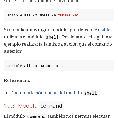
sobre todos los nodos del inventario.
ansible
all
-m
shell
-a
"uname -a"
Si no indicamos nigún módulo, por defecto
Ansible
utilizará el módulo
. Por lo tanto, el siguiente
shell
ejemplo realizaría la misma acción que el comando
anterior.
ansible all -a "uname -a"
Referencia:
Documentación oficial del módulo
shell
10.3. Módulo
command
El módulo
también nos permite ejecutar
command