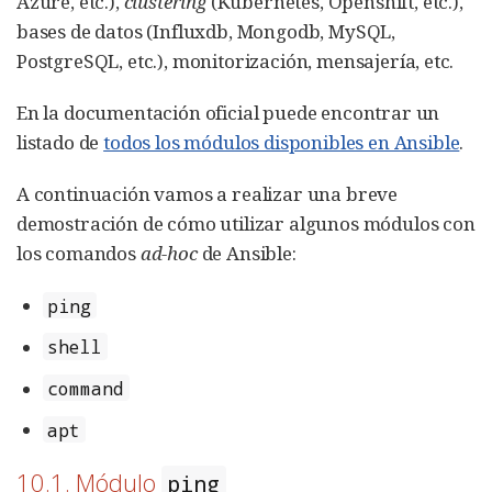
Azure, etc.),
clustering
(Kubernetes, Openshift, etc.),
bases de datos (Influxdb, Mongodb, MySQL,
PostgreSQL, etc.), monitorización, mensajería, etc.
En la documentación oficial puede encontrar un
listado de
todos los módulos disponibles en Ansible
.
A continuación vamos a realizar una breve
demostración de cómo utilizar algunos módulos con
los comandos
ad-hoc
de Ansible:
ping
shell
command
apt
10.1. Módulo
ping