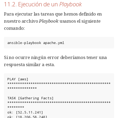
11.2. Ejecución de un
Playbook
Para ejecutar las tareas que hemos definido en
nuestro archivo
Playbook
usamos el siguiente
comando:
ansible-playbook
apache.yml
Si no ocurre ningún error deberíamos tener una
respuesta similar a esta.
PLAY [aws] 
*************************************************
**************

TASK [Gathering Facts] 
*************************************************
********

ok: [52.5.11.241]

ok: [18.206.58.248]
