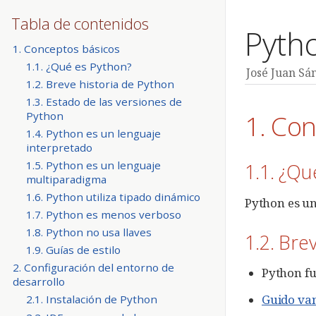
Tabla de contenidos
Pytho
1. Conceptos básicos
1.1. ¿Qué es Python?
José Juan Sá
1.2. Breve historia de Python
1.3. Estado de las versiones de
1. Co
Python
1.4. Python es un lenguaje
interpretado
1.5. Python es un lenguaje
1.1. ¿Qu
multiparadigma
1.6. Python utiliza tipado dinámico
Python es u
1.7. Python es menos verboso
1.8. Python no usa llaves
1.2. Bre
1.9. Guías de estilo
2. Configuración del entorno de
Python fu
desarrollo
Guido va
2.1. Instalación de Python