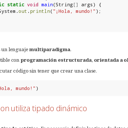
ic
static
void
main
(
String
[]
args
)
{
System
.
out
.
println
(
"¡Hola, mundo!"
);
 un lenguaje
multiparadigma
.
tible con
programación estructurada
,
orientada a o
cutar código sin tener que crear una clase.
Hola, mundo!"
)
hon utiliza tipado dinámico