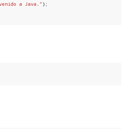
venido a Java."
);