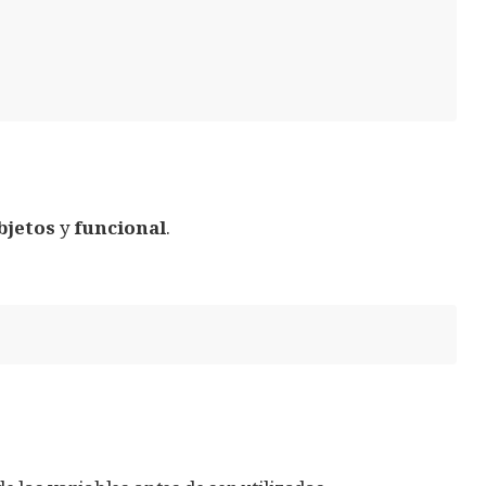
bjetos
y
funcional
.