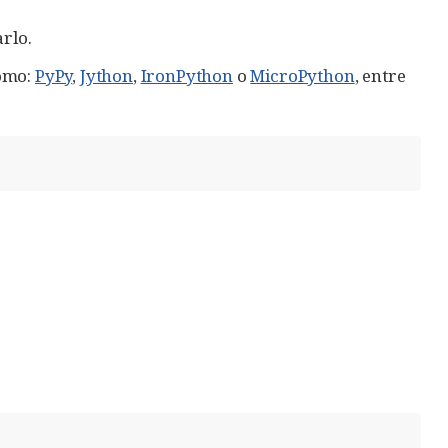
rlo.
como:
PyPy
,
Jython
,
IronPython
o
MicroPython
, entre