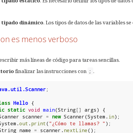
n
tipado estático
. Es necesario definir los tipos de datos 
n
tipado dinámico
. Los tipos de datos de las variables 
thon es menos verboso
escribir más líneas de código para tareas sencillas.
atorio
finalizar las instrucciones con
.
;
ava.util.Scanner
;
lass
Hello
{
ic
static
void
main
(
String
[]
args
)
{
Scanner
scanner
=
new
Scanner
(
System
.
in
);
System
.
out
.
print
(
"¿Cómo te llamas? "
);
String
name
=
scanner
.
nextLine
();