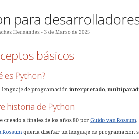
n para desarrolladores
nchez Hernández - 3 de Marzo de 2025
nceptos básicos
é es Python?
n lenguaje de programación
interpretado
,
multipara
ve historia de Python
e creado a finales de los años 80 por
Guido van Rossum
.
n Rossum
quería diseñar un lenguaje de programación senc