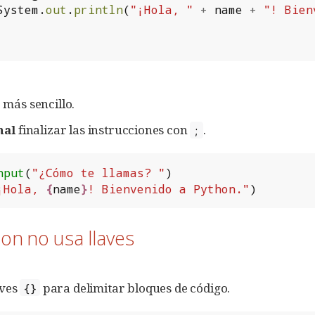
System
.
out
.
println
(
"¡Hola, "
+
name
+
"! Bien
más sencillo.
nal
finalizar las instrucciones con
.
;
nput
(
"¿Cómo te llamas? "
)
¡Hola, 
{
name
}
! Bienvenido a Python."
)
hon no usa llaves
aves
para delimitar bloques de código.
{}