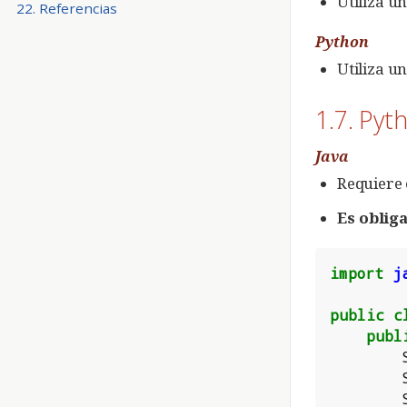
Utiliza u
22. Referencias
Python
Utiliza u
1.7. Py
Java
Requiere 
Es oblig
import
j
public
c
publ