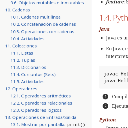
feature
:
9.6. Objetos mutables e inmutables
10. Cadenas
1.4. Pyt
10.1. Cadenas multilínea
10.2. Concatenación de cadenas
Java
10.3. Operaciones con cadenas
Java es u
10.4. Actividades
11. Colecciones
En Java, 
11.1. Listas
interpret
11.2. Tuplas
11.3. Diccionarios
javac
He
11.4. Conjuntos (Sets)
java
Hel
11.5. Actividades
12. Operadores
12.1. Operadores aritméticos
Compil
12.2. Operadores relacionales
Ejecuta
12.3. Operadores lógicos
13. Operaciones de Entrada/Salida
Python
13.1. Mostrar por pantalla.
print()