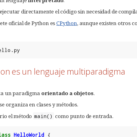
un lenguaje
interpretado
.
jecutar directamente el código sin necesidad de compila
ete oficial de Python es
CPython
, aunque existen otros 
ello.py
hon es un lenguaje multiparadigma
iza un paradigma
orientado a objetos
.
 se organiza en clases y métodos.
rio el método
como punto de entrada.
main()
lass
HelloWorld
{