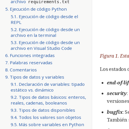
archivo
requirements.txt
5. Ejecución de código Python
5.1. Ejecución de código desde el
REPL
5.2. Ejecución de código desde un
archivo en la terminal
5.3. Ejecución de código desde un
archivo en Visual Studio Code
6. Funciones integradas
Figura 1. Est
7. Palabras reservadas
Los estados 
8. Comentarios
9. Tipos de datos y variables
end-of-li
9.1. Declaración de variables: tipado
estático vs. dinámico
security
9.2. Tipos de datos básicos: enteros,
versiones
reales, cadenas, booleanos
9.3. Tipos de datos disponibles
bugfix
: 
9.4. Todos los valores son objetos
También s
9.5. Más sobre variables en Python