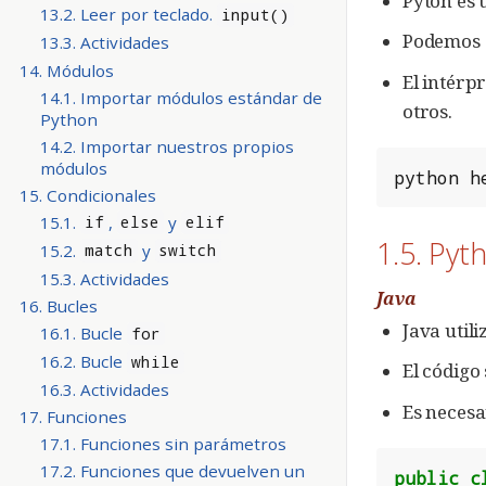
Pyton es 
13.2. Leer por teclado.
input()
Podemos e
13.3. Actividades
14. Módulos
El intérpr
14.1. Importar módulos estándar de
otros.
Python
14.2. Importar nuestros propios
módulos
python
h
15. Condicionales
15.1.
,
y
if
else
elif
1.5. Pyt
15.2.
y
match
switch
15.3. Actividades
Java
16. Bucles
Java util
16.1. Bucle
for
16.2. Bucle
while
El código
16.3. Actividades
Es necesa
17. Funciones
17.1. Funciones sin parámetros
17.2. Funciones que devuelven un
public
c