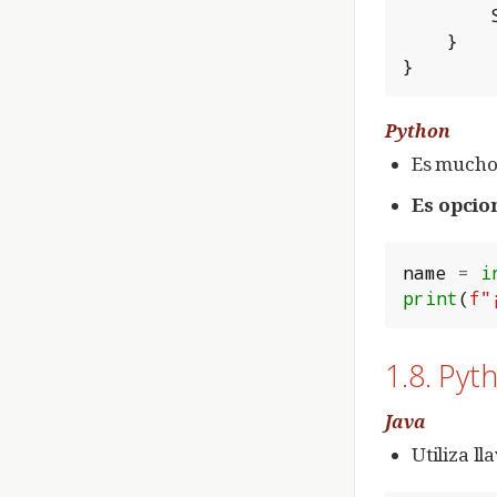
}
}
Python
Es mucho 
Es opcio
name
=
i
print
(
f
"
1.8. Pyt
Java
Utiliza ll