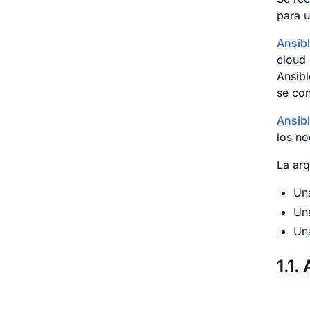
para u
Ansib
cloud 
Ansibl
se con
Ansib
los n
La arq
Un
Un
Un
1.1
A