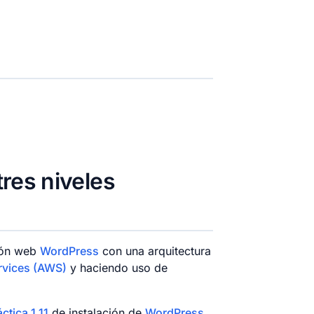
res niveles
ción web
WordPress
con una arquitectura
vices (AWS)
y haciendo uso de
ctica 1.11
de instalación de
WordPress