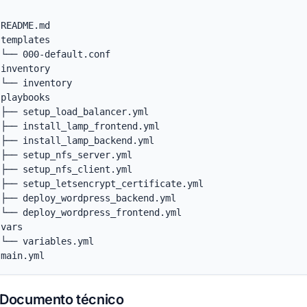
README.md

templates

└── 000-default.conf

inventory

└── inventory

playbooks

├── setup_load_balancer.yml

 ├── install_lamp_frontend.yml

 ├── install_lamp_backend.yml

├── setup_nfs_server.yml

├── setup_nfs_client.yml

 ├── setup_letsencrypt_certificate.yml

 ├── deploy_wordpress_backend.yml

 └── deploy_wordpress_frontend.yml

vars

└── variables.yml

 main.yml
Documento técnico