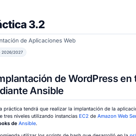
áctica 3.2
ntación de Aplicaciones Web
o 2026/2027
mplantación de WordPress en t
diante Ansible
a práctica tendrá que realizar la implantación de la aplica
 tres niveles utilizando instancias
EC2
de
Amazon Web Ser
ooks de
Ansible
.
omienda utilizar los scripts de bash que desarrolló en la
prá