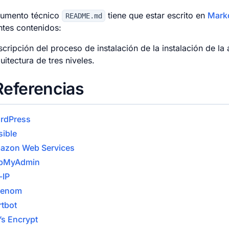
cumento técnico
tiene que estar escrito en
Mark
README.md
ntes contenidos:
cripción del proceso de instalación de la instalación de la
uitectura de tres niveles.
eferencias
rdPress
sible
azon Web Services
pMyAdmin
-IP
eenom
rtbot
’s Encrypt