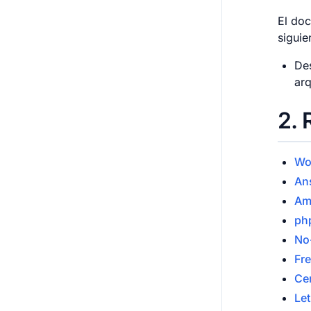
El do
siguie
Des
arq
2
R
Wo
An
Am
ph
No
Fr
Ce
Let