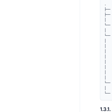
.

├── 
├── 
│   
└── 
│   
└── 
│   
│  
│  
│   
│   
│  
│  
│  
└── 
│   
└──
1.3.1