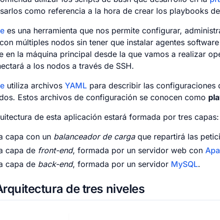
sarlos como referencia a la hora de crear los playbooks d
le
es una herramienta que nos permite configurar, administra
con múltiples nodos sin tener que instalar agentes software 
e en la máquina principal desde la que vamos a realizar op
ectará a los nodos a través de SSH.
le
utiliza archivos
YAML
para describir las configuraciones
odos. Estos archivos de configuración se conocen como
pl
uitectura de esta aplicación estará formada por tres capas:
a capa con un
balanceador de carga
que repartirá las petic
a capa de
front-end
, formada por un servidor web con
Apa
a capa de
back-end
, formada por un servidor
MySQL
.
rquitectura de tres niveles