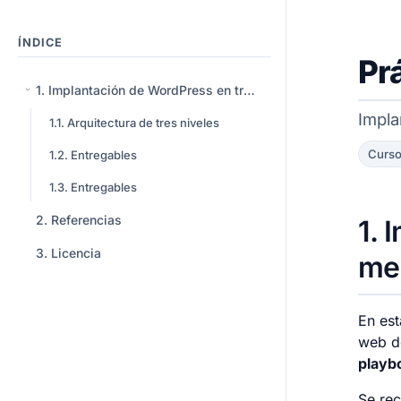
ÍNDICE
Pr
1
Implantación de WordPress en tres niveles mediante Ansible
Impla
1.1
Arquitectura de tres niveles
Curs
1.2
Entregables
1.3
Entregables
2
Referencias
1
I
3
Licencia
me
En est
web de
playb
Se rec