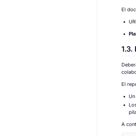
El do
URL
Pl
1.3
Deberá
colab
El rep
U
Lo
pil
A cont