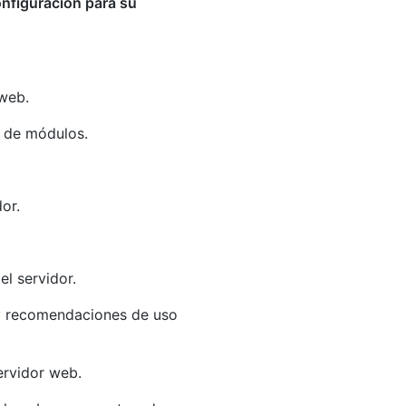
onfiguración para su
web.
n de módulos.
or.
l servidor.
 y recomendaciones de uso
ervidor web.